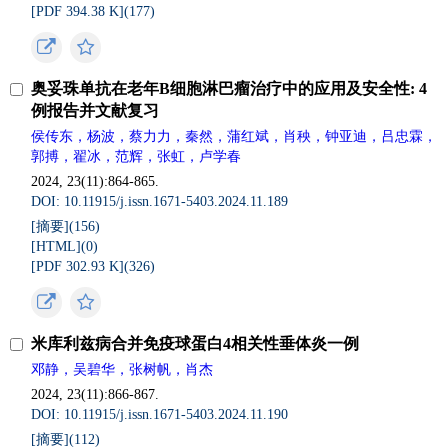
[PDF 394.38 K](
177
)
奥妥珠单抗在老年B细胞淋巴瘤治疗中的应用及安全性: 4
例报告并文献复习
侯传东，杨波，蔡力力，秦然，蒲红斌，肖秧，钟亚迪，吕忠霖，
郭搏，翟冰，范辉，张虹，卢学春
2024, 23(11):864-865.
DOI: 10.11915/j.issn.1671-5403.2024.11.189
[摘要](
156
)
[HTML](
0
)
[PDF 302.93 K](
326
)
米库利兹病合并免疫球蛋白4相关性垂体炎一例
邓静，吴碧华，张树帆，肖杰
2024, 23(11):866-867.
DOI: 10.11915/j.issn.1671-5403.2024.11.190
[摘要](
112
)