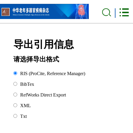
导出引用信息
请选择导出格式
RIS (ProCite, Reference Manager)
BibTex
RefWorks Direct Export
XML
Txt