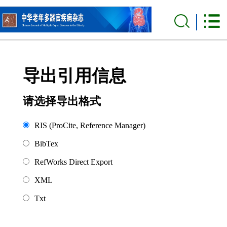
导出引用信息
请选择导出格式
RIS (ProCite, Reference Manager)
BibTex
RefWorks Direct Export
XML
Txt