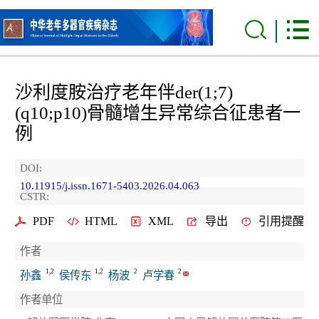
沙利度胺治疗老年伴der(1;7)
(q10;p10)骨髓增生异常综合征患者一
例
DOI:
10.11915/j.issn.1671-5403.2026.04.063
CSTR:
PDF
HTML
XML
导出
引用提醒
作者
1,2
1,2
2
2
孙鑫
侯传东
杨波
卢学春
作者单位