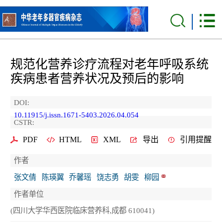
规范化营养诊疗流程对老年呼吸系统
疾病患者营养状况及预后的影响
DOI:
10.11915/j.issn.1671-5403.2026.04.054
CSTR:
PDF
HTML
XML
导出
引用提醒
作者
张文倩
陈瑛翼
乔馨瑶
饶志勇
胡雯
柳园
作者单位
(四川大学华西医院临床营养科,成都 610041)